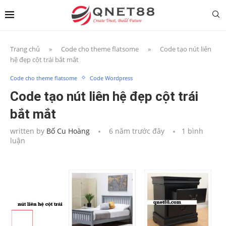
Trang chủ
»
Code cho theme flatsome
»
Code tạo nút liên
hệ đẹp cột trái bắt mắt
Code cho theme flatsome
Code Wordpress
Code tạo nút liên hệ đẹp cột trái
bắt mắt
written by
Bố Cu Hoàng
6 năm trước đây
1 bình
luận