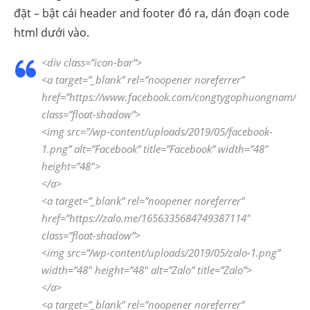
đặt – bật cái header and footer đó ra, dán đoạn code
html dưới vào.
<div class=”icon-bar”>
<a target=”_blank” rel=”noopener noreferrer”
href=”https://www.facebook.com/congtygophuongnam/”
class=”float-shadow”>
<img src=”/wp-content/uploads/2019/05/facebook-
1.png” alt=”Facebook” title=”Facebook” width=”48″
height=”48″>
</a>
<a target=”_blank” rel=”noopener noreferrer”
href=”https://zalo.me/1656335684749387114″
class=”float-shadow”>
<img src=”/wp-content/uploads/2019/05/zalo-1.png”
width=”48″ height=”48″ alt=”Zalo” title=”Zalo”>
</a>
<a target=”_blank” rel=”noopener noreferrer”