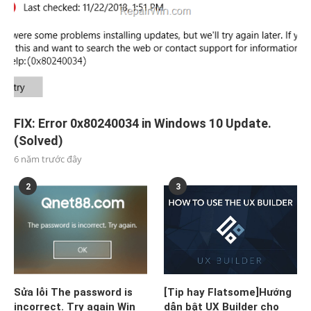
FIX: Error 0x80240034 in Windows 10 Update.
(Solved)
6 năm trước đây
2
3
Sửa lỗi The password is
[Tip hay Flatsome]Hướng
incorrect. Try again Win
dẫn bật UX Builder cho