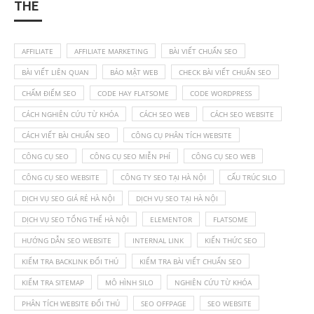
THẺ
AFFILIATE
AFFILIATE MARKETING
BÀI VIẾT CHUẨN SEO
BÀI VIẾT LIÊN QUAN
BẢO MẬT WEB
CHECK BÀI VIẾT CHUẨN SEO
CHẤM ĐIỂM SEO
CODE HAY FLATSOME
CODE WORDPRESS
CÁCH NGHIÊN CỨU TỪ KHÓA
CÁCH SEO WEB
CÁCH SEO WEBSITE
CÁCH VIẾT BÀI CHUẨN SEO
CÔNG CỤ PHÂN TÍCH WEBSITE
CÔNG CỤ SEO
CÔNG CỤ SEO MIỄN PHÍ
CÔNG CỤ SEO WEB
CÔNG CỤ SEO WEBSITE
CÔNG TY SEO TẠI HÀ NỘI
CẤU TRÚC SILO
DỊCH VỤ SEO GIÁ RẺ HÀ NỘI
DỊCH VỤ SEO TẠI HÀ NỘI
DỊCH VỤ SEO TỔNG THỂ HÀ NỘI
ELEMENTOR
FLATSOME
HƯỚNG DẪN SEO WEBSITE
INTERNAL LINK
KIẾN THỨC SEO
KIỂM TRA BACKLINK ĐỐI THỦ
KIỂM TRA BÀI VIẾT CHUẨN SEO
KIỂM TRA SITEMAP
MÔ HÌNH SILO
NGHIÊN CỨU TỪ KHÓA
PHÂN TÍCH WEBSITE ĐỐI THỦ
SEO OFFPAGE
SEO WEBSITE