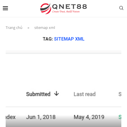
Trang chủ
»
sitemap xml
TAG:
SITEMAP XML