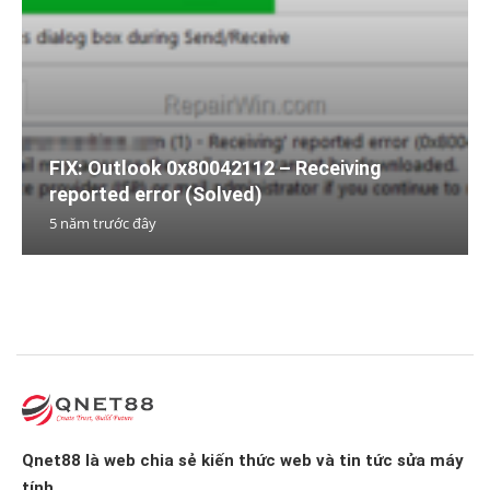
FIX: Outlook 0x80042112 – Receiving
reported error (Solved)
5 năm trước đây
Qnet88 là web chia sẻ kiến thức web và tin tức sửa máy
tính