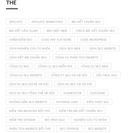
THẺ
AFFILIATE
AFFILIATE MARKETING
BÀI VIẾT CHUẨN SEO
BÀI VIẾT LIÊN QUAN
BẢO MẬT WEB
CHECK BÀI VIẾT CHUẨN SEO
CHẤM ĐIỂM SEO
CODE HAY FLATSOME
CODE WORDPRESS
CÁCH NGHIÊN CỨU TỪ KHÓA
CÁCH SEO WEB
CÁCH SEO WEBSITE
CÁCH VIẾT BÀI CHUẨN SEO
CÔNG CỤ PHÂN TÍCH WEBSITE
CÔNG CỤ SEO
CÔNG CỤ SEO MIỄN PHÍ
CÔNG CỤ SEO WEB
CÔNG CỤ SEO WEBSITE
CÔNG TY SEO TẠI HÀ NỘI
CẤU TRÚC SILO
DỊCH VỤ SEO GIÁ RẺ HÀ NỘI
DỊCH VỤ SEO TẠI HÀ NỘI
DỊCH VỤ SEO TỔNG THỂ HÀ NỘI
ELEMENTOR
FLATSOME
HƯỚNG DẪN SEO WEBSITE
INTERNAL LINK
KIẾN THỨC SEO
KIỂM TRA BACKLINK ĐỐI THỦ
KIỂM TRA BÀI VIẾT CHUẨN SEO
KIỂM TRA SITEMAP
MÔ HÌNH SILO
NGHIÊN CỨU TỪ KHÓA
PHÂN TÍCH WEBSITE ĐỐI THỦ
SEO OFFPAGE
SEO WEBSITE