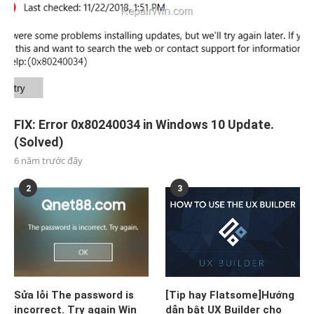
FIX: Error 0x80240034 in Windows 10 Update.
(Solved)
6 năm trước đây
2
3
Sửa lỗi The password is
[Tip hay Flatsome]Hướng
incorrect. Try again Win
dẫn bật UX Builder cho