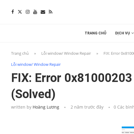
TRANG CHỦ
DỊCH VỤ
Trang chủ
»
Lỗi window/ Window Repair
»
FIX: Error 0x8100
Lỗi window/ Window Repair
FIX: Error 0x81000203
(Solved)
written by
Hoàng Lương
2 năm trước đây
0 Các bìn