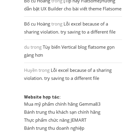
Bố cu Hoàng
trong
[Tip hay Flatsome]Hướng
dẫn bật UX Builder cho bài viết theme Flatsome
Bố cu Hoàng
trong
Lỗi excel because of a
sharing violation. try saving to a different file
du
trong
Tùy biến Vertical blog flatsome gọn
gàng hơn
Huyền
trong
Lỗi excel because of a sharing
violation. try saving to a different file
Website hợp tác:
Mua mỹ phẩm chính hãng Gemma83
Bánh trung thu khách sạn chính hãng
Thực phẩm chức năng JEMART
Bánh trung thu doanh nghiệp