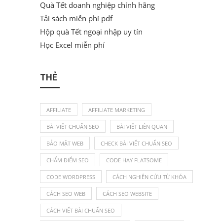
Quà Tết doanh nghiệp chính hãng
Tải sách miễn phí pdf
Hộp quà Tết ngoại nhập uy tín
Học Excel miễn phí
THẺ
AFFILIATE
AFFILIATE MARKETING
BÀI VIẾT CHUẨN SEO
BÀI VIẾT LIÊN QUAN
BẢO MẬT WEB
CHECK BÀI VIẾT CHUẨN SEO
CHẤM ĐIỂM SEO
CODE HAY FLATSOME
CODE WORDPRESS
CÁCH NGHIÊN CỨU TỪ KHÓA
CÁCH SEO WEB
CÁCH SEO WEBSITE
CÁCH VIẾT BÀI CHUẨN SEO