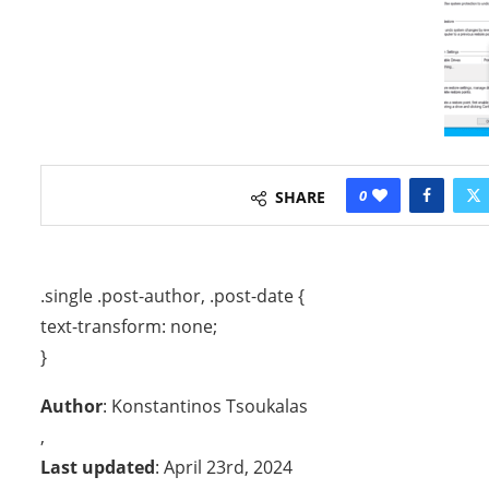
0
SHARE
.single .post-author, .post-date {
text-transform: none;
}
Author
: Konstantinos Tsoukalas
,
Last updated
: April 23rd, 2024