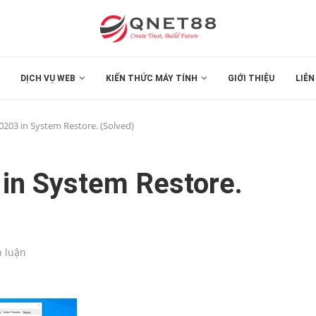
DỊCH VỤ WEB
KIẾN THỨC MÁY TÍNH
GIỚI THIỆU
LIÊN
0203 in System Restore. (Solved)
 in System Restore.
h luận