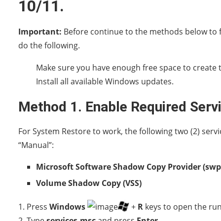
10/11.
Important:
Before continue to the methods below to f
do the following.
Make sure you have enough free space to create th
Install all available Windows updates.
Method 1. Enable Required Serv
For System Restore to work, the following two (2) ser
“Manual”:
Microsoft Software Shadow Copy Provider (swp
Volume Shadow Copy (VSS)
1. Press
Windows
+
R
keys to open the r
2. Type
services.msc
and press
Enter
.