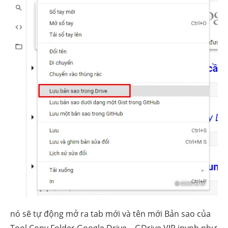
nó sẽ tự động mở ra tab mới và tên mới Bản sao của