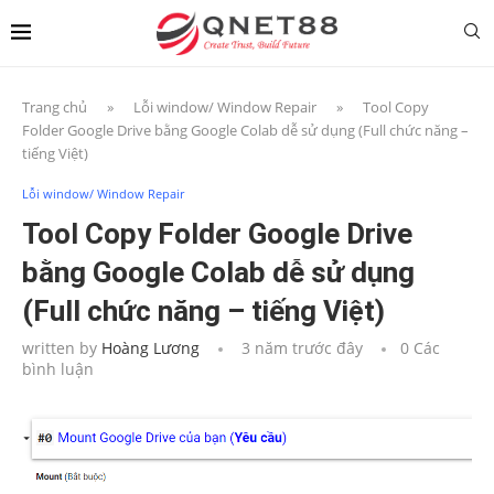
Trang chủ
»
Lỗi window/ Window Repair
»
Tool Copy
Folder Google Drive bằng Google Colab dễ sử dụng (Full chức năng –
tiếng Việt)
Lỗi window/ Window Repair
Tool Copy Folder Google Drive
bằng Google Colab dễ sử dụng
(Full chức năng – tiếng Việt)
written by
Hoàng Lương
3 năm trước đây
0 Các
bình luận