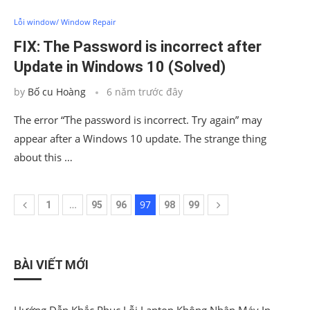
Lỗi window/ Window Repair
FIX: The Password is incorrect after
Update in Windows 10 (Solved)
by
Bố cu Hoàng
6 năm trước đây
The error “The password is incorrect. Try again” may
appear after a Windows 10 update. The strange thing
about this …
…
97
1
95
96
98
99
BÀI VIẾT MỚI
Hướng Dẫn Khắc Phục Lỗi Laptop Không Nhận Máy In