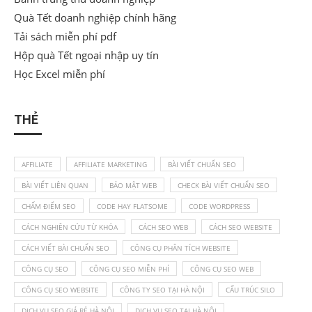
Quà Tết doanh nghiệp chính hãng
Tải sách miễn phí pdf
Hộp quà Tết ngoại nhập uy tín
Học Excel miễn phí
THẺ
AFFILIATE
AFFILIATE MARKETING
BÀI VIẾT CHUẨN SEO
BÀI VIẾT LIÊN QUAN
BẢO MẬT WEB
CHECK BÀI VIẾT CHUẨN SEO
CHẤM ĐIỂM SEO
CODE HAY FLATSOME
CODE WORDPRESS
CÁCH NGHIÊN CỨU TỪ KHÓA
CÁCH SEO WEB
CÁCH SEO WEBSITE
CÁCH VIẾT BÀI CHUẨN SEO
CÔNG CỤ PHÂN TÍCH WEBSITE
CÔNG CỤ SEO
CÔNG CỤ SEO MIỄN PHÍ
CÔNG CỤ SEO WEB
CÔNG CỤ SEO WEBSITE
CÔNG TY SEO TẠI HÀ NỘI
CẤU TRÚC SILO
DỊCH VỤ SEO GIÁ RẺ HÀ NỘI
DỊCH VỤ SEO TẠI HÀ NỘI