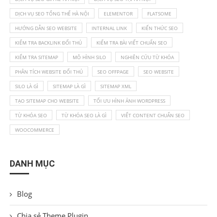
DỊCH VỤ SEO TỔNG THỂ HÀ NỘI
ELEMENTOR
FLATSOME
HƯỚNG DẪN SEO WEBSITE
INTERNAL LINK
KIẾN THỨC SEO
KIỂM TRA BACKLINK ĐỐI THỦ
KIỂM TRA BÀI VIẾT CHUẨN SEO
KIỂM TRA SITEMAP
MÔ HÌNH SILO
NGHIÊN CỨU TỪ KHÓA
PHÂN TÍCH WEBSITE ĐỐI THỦ
SEO OFFPAGE
SEO WEBSITE
SILO LÀ GÌ
SITEMAP LÀ GÌ
SITEMAP XML
TẠO SITEMAP CHO WEBSITE
TỐI ƯU HÌNH ẢNH WORDPRESS
TỪ KHÓA SEO
TỪ KHÓA SEO LÀ GÌ
VIẾT CONTENT CHUẨN SEO
WOOCOMMERCE
DANH MỤC
Blog
Chia sẻ Theme Plugin