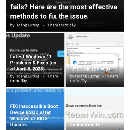
fails? Here are the most effective
methods to fix the issue.
by
Hoàng Lương
1 năm trước đây
FIX: Windows Search
exited without
Latest Windows 11
properly closing your
Problems & Fixes (as
Outlook *.OST or
of April 5, 2025)
*.PST file (Solved)
by
Hoàng Lương
1 năm
by
Hoàng Lương
1 năm
trước đây
trước đây
FIX: Inaccessible Boot
Device BSOD after
FIX: Adobe Acrobat
Windows or BIOS
does not allow
Update.
connection to