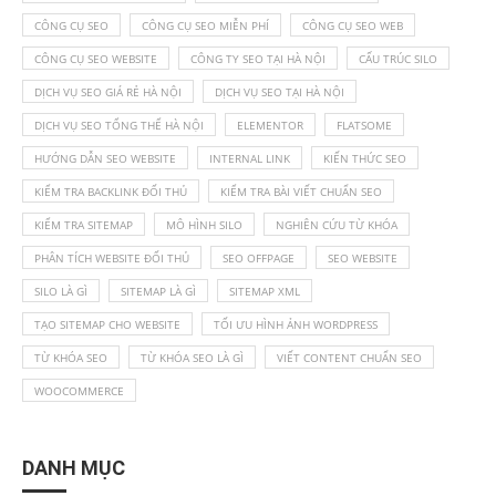
CÔNG CỤ SEO
CÔNG CỤ SEO MIỄN PHÍ
CÔNG CỤ SEO WEB
CÔNG CỤ SEO WEBSITE
CÔNG TY SEO TẠI HÀ NỘI
CẤU TRÚC SILO
DỊCH VỤ SEO GIÁ RẺ HÀ NỘI
DỊCH VỤ SEO TẠI HÀ NỘI
DỊCH VỤ SEO TỔNG THỂ HÀ NỘI
ELEMENTOR
FLATSOME
HƯỚNG DẪN SEO WEBSITE
INTERNAL LINK
KIẾN THỨC SEO
KIỂM TRA BACKLINK ĐỐI THỦ
KIỂM TRA BÀI VIẾT CHUẨN SEO
KIỂM TRA SITEMAP
MÔ HÌNH SILO
NGHIÊN CỨU TỪ KHÓA
PHÂN TÍCH WEBSITE ĐỐI THỦ
SEO OFFPAGE
SEO WEBSITE
SILO LÀ GÌ
SITEMAP LÀ GÌ
SITEMAP XML
TẠO SITEMAP CHO WEBSITE
TỐI ƯU HÌNH ẢNH WORDPRESS
TỪ KHÓA SEO
TỪ KHÓA SEO LÀ GÌ
VIẾT CONTENT CHUẨN SEO
WOOCOMMERCE
DANH MỤC