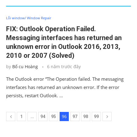
Lỗi window/ Window Repair
FIX: Outlook Operation Failed.
Messaging interfaces has returned an
unknown error in Outlook 2016, 2013,
2010 or 2007 (Solved)
by
Bố cu Hoàng
6 năm trước đây
The Outlook error “The Operation failed. The messaging
interfaces has returned an unknown error. If the error
persists, restart Outlook. …
…
96
1
94
95
97
98
99