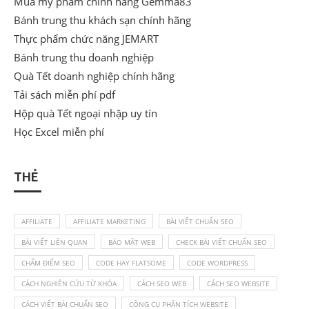
Mua mỹ phẩm chính hãng Gemma83
Bánh trung thu khách sạn chính hãng
Thực phẩm chức năng JEMART
Bánh trung thu doanh nghiệp
Quà Tết doanh nghiệp chính hãng
Tải sách miễn phí pdf
Hộp quà Tết ngoại nhập uy tín
Học Excel miễn phí
THẺ
AFFILIATE
AFFILIATE MARKETING
BÀI VIẾT CHUẨN SEO
BÀI VIẾT LIÊN QUAN
BẢO MẬT WEB
CHECK BÀI VIẾT CHUẨN SEO
CHẤM ĐIỂM SEO
CODE HAY FLATSOME
CODE WORDPRESS
CÁCH NGHIÊN CỨU TỪ KHÓA
CÁCH SEO WEB
CÁCH SEO WEBSITE
CÁCH VIẾT BÀI CHUẨN SEO
CÔNG CỤ PHÂN TÍCH WEBSITE