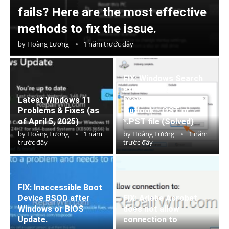
fails? Here are the most effective
methods to fix the issue.
by
Hoàng Lương
1 năm trước đây
FIX: Windows Search
exited without
Latest Windows 11
properly closing your
Problems & Fixes (as
Outlook *.OST or
of April 5, 2025)
*.PST file (Solved)
by
Hoàng Lương
1 năm
by
Hoàng Lương
1 năm
trước đây
trước đây
FIX: Inaccessible Boot
Device BSOD after
FIX: Adobe Acrobat
Windows or BIOS
does not allow
Update.
connection to