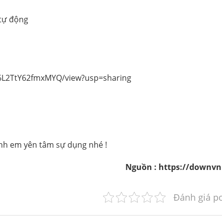
tự động
fS6L2TtY62fmxMYQ/view?usp=sharing
anh em yên tâm sự dụng nhé !
Nguồn : https://downvn
Đánh giá p