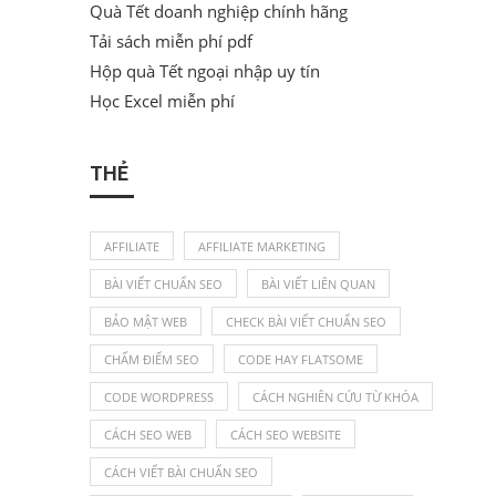
Quà Tết doanh nghiệp chính hãng
Tải sách miễn phí pdf
Hộp quà Tết ngoại nhập uy tín
Học Excel miễn phí
THẺ
AFFILIATE
AFFILIATE MARKETING
BÀI VIẾT CHUẨN SEO
BÀI VIẾT LIÊN QUAN
BẢO MẬT WEB
CHECK BÀI VIẾT CHUẨN SEO
CHẤM ĐIỂM SEO
CODE HAY FLATSOME
CODE WORDPRESS
CÁCH NGHIÊN CỨU TỪ KHÓA
CÁCH SEO WEB
CÁCH SEO WEBSITE
CÁCH VIẾT BÀI CHUẨN SEO