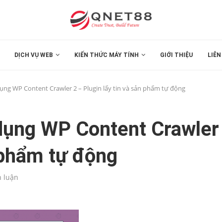
DỊCH VỤ WEB
KIẾN THỨC MÁY TÍNH
GIỚI THIỆU
LIÊN
ụng WP Content Crawler 2 – Plugin lấy tin và sản phẩm tự động
dụng WP Content Crawler
n phẩm tự động
h luận