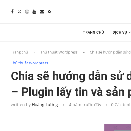
TRANG CHỦ
DỊCH VỤ
Trang chủ
»
Thủ thuật Wordpress
»
Chia sẽ hướng dẫn sử d
Thủ thuật Wordpress
Chia sẽ hướng dẫn sử 
– Plugin lấy tin và sả
written by
Hoàng Lương
4 năm trước đây
0 Các bìn