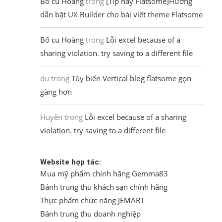
Bố cu Hoàng
trong
[Tip hay Flatsome]Hướng
dẫn bật UX Builder cho bài viết theme Flatsome
Bố cu Hoàng
trong
Lỗi excel because of a
sharing violation. try saving to a different file
du
trong
Tùy biến Vertical blog flatsome gọn
gàng hơn
Huyền
trong
Lỗi excel because of a sharing
violation. try saving to a different file
Website hợp tác:
Mua mỹ phẩm chính hãng Gemma83
Bánh trung thu khách sạn chính hãng
Thực phẩm chức năng JEMART
Bánh trung thu doanh nghiệp