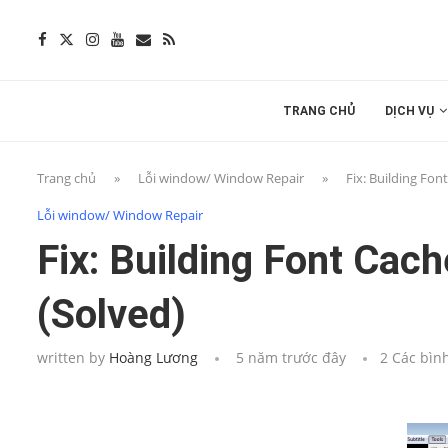
TRANG CHỦ
DỊCH VỤ
Trang chủ
»
Lỗi window/ Window Repair
»
Fix: Building Fon
Lỗi window/ Window Repair
Fix: Building Font Cac
(Solved)
written by
Hoàng Lương
5 năm trước đây
2 Các bìn