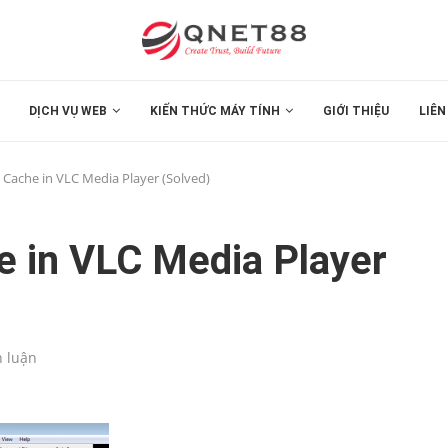
DỊCH VỤ WEB
KIẾN THỨC MÁY TÍNH
GIỚI THIỆU
LIÊN
t Cache in VLC Media Player (Solved)
he in VLC Media Player
h luận