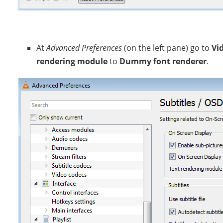
At
Advanced Preferences
(on the left pane) go to
Vi
rendering module
to
Dummy font renderer
.