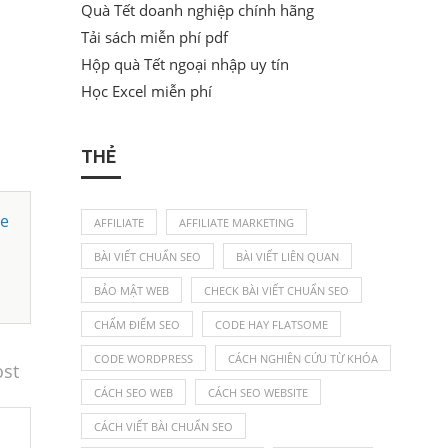
Quà Tết doanh nghiệp chính hãng
Tải sách miễn phí pdf
Hộp quà Tết ngoại nhập uy tín
Học Excel miễn phí
THẺ
ge
AFFILIATE
AFFILIATE MARKETING
BÀI VIẾT CHUẨN SEO
BÀI VIẾT LIÊN QUAN
BẢO MẬT WEB
CHECK BÀI VIẾT CHUẨN SEO
CHẤM ĐIỂM SEO
CODE HAY FLATSOME
CODE WORDPRESS
CÁCH NGHIÊN CỨU TỪ KHÓA
ost
CÁCH SEO WEB
CÁCH SEO WEBSITE
CÁCH VIẾT BÀI CHUẨN SEO