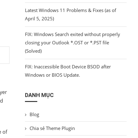
Latest Windows 11 Problems & Fixes (as of
April 5, 2025)
FIX: Windows Search exited without properly
closing your Outlook *.OST or *.PST file
(Solved)
FIX: Inaccessible Boot Device BSOD after
Windows or BIOS Update.
ayer
DANH MỤC
ld
Blog
Chia sẻ Theme Plugin
e of