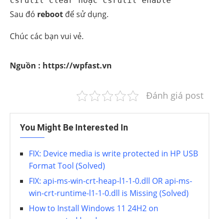
csrutil clear hoặc csrutil enable
Sau đó
reboot
để sử dụng.
Chúc các bạn vui vẻ.
Nguồn : https://wpfast.vn
Đánh giá post
You Might Be Interested In
FIX: Device media is write protected in HP USB
Format Tool (Solved)
FIX: api-ms-win-crt-heap-l1-1-0.dll OR api-ms-
win-crt-runtime-l1-1-0.dll is Missing (Solved)
How to Install Windows 11 24H2 on