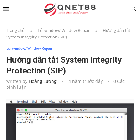
Trang chủ
»
Lỗi window/ Window Repair
»
Hướng dẫn tắt
System Integrity Protection (SIP)
Lỗi window/ Window Repair
Hướng dẫn tắt System Integrity
Protection (SIP)
written by
Hoàng Lương
4 năm trước đây
0 Các
bình luận