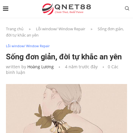
Trang chủ
»
Lỗi window/ Window Repair
»
Sống đơn giản,
đời tự khắc an yên
Lỗi window/ Window Repair
Sống đơn giản, đời tự khắc an yên
written by
Hoàng Lương
4 năm trước đây
0 Các
bình luận