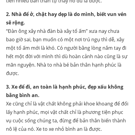
tiền nhiều bản thân tự thấy no đủ là được.
2. Nhà để ở, chật hay dẹp là do mình, biết vun vén
sẽ rộng.
“Đàn ông xây nhà đàn bà xây tổ ấm” xưa nay chưa
bao giờ sai, bạn muốn có một nơi trú ngụ thì dễ, xây
một tổ ấm mới là khó. Có người bằng lòng nắm tay đi
hết một đời với mình thì dù hoàn cảnh nào cũng là sự
mãn nguyện. Nhà to nhà bé bản thân hạnh phúc là
được.
3. Xe để đi, an toàn là hạnh phúc, đẹp xấu không
bằng bình an.
Xe cũng chỉ là vật chất không phải khoe khoang để đổi
lấy hạnh phúc, mọi vật chất chỉ là phương tiện phục
vụ cuộc sống chúng ta, đừng để bản thân biến thành
nô lệ của nó. Xe to xe nhỏ bình an là được.