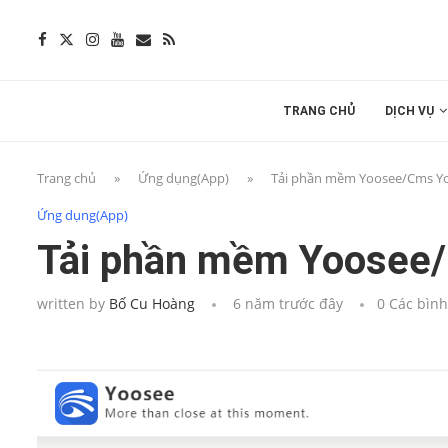
TRANG CHỦ
DỊCH VỤ
Trang chủ
»
Ứng dụng(App)
»
Tải phần mềm Yoosee/Cms Yo
Ứng dụng(App)
Tải phần mềm Yoosee/
written by
Bố Cu Hoàng
6 năm trước đây
0 Các bình