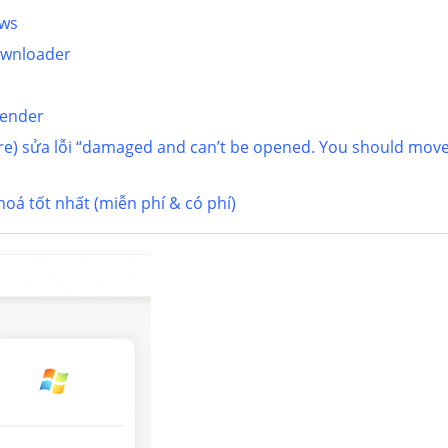
ows
ownloader
fender
e) sửa lỗi “damaged and can’t be opened. You should mov
oá tốt nhất (miễn phí & có phí)