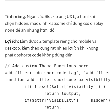
Tính năng
: Ngăn các Block trong UX tạo html khi
chọn hidden, mặc định Flatsome chỉ dùng css display
none để ẩn những html đó.
Lợi ích
: Làm được 2 template riêng cho mobile và
desktop, kèm theo cũng rất nhiều lợi ích khi không
phải doshorte code không dùng đến.
// Add custom Theme Functions here

add_filter( "do_shortcode_tag", "add_filter
function add_filter_shortcode_ux_visibility
	if( !isset($attr["visibility"]) )

		return $output;

	if($attr["visibility"] == "hidden")

		return;
