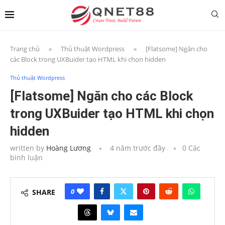
Trang chủ
»
Thủ thuật Wordpress
»
[Flatsome] Ngăn cho
các Block trong UXBuider tạo HTML khi chọn hidden
Thủ thuật Wordpress
[Flatsome] Ngăn cho các Block
trong UXBuider tạo HTML khi chọn
hidden
written by
Hoàng Lương
4 năm trước đây
0 Các
bình luận
0
SHARE