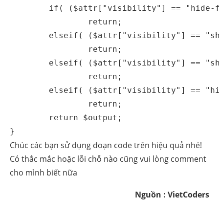
	if( ($attr["visibility"] == "hide-for-medium") && wp_is_mobile() )

		return;

	elseif( ($attr["visibility"] == "show-for-small") && !wp_is_mobile() )

		return;

	elseif( ($attr["visibility"] == "show-for-medium") && !wp_is_mobile() )

		return;

	elseif( ($attr["visibility"] == "hide-for-small") && wp_is_mobile() )

		return;

	return $output;

}
Chúc các bạn sử dụng đoạn code trên hiệu quả nhé!
Có thắc mắc hoặc lỗi chỗ nào cũng vui lòng comment
cho mình biết nữa
Nguồn : VietCoders