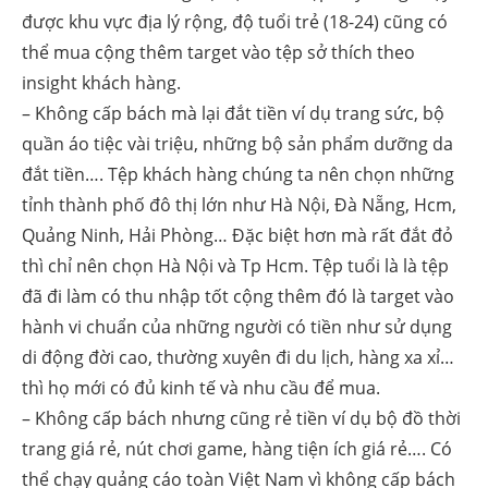
được khu vực địa lý rộng, độ tuổi trẻ (18-24) cũng có
thể mua cộng thêm target vào tệp sở thích theo
insight khách hàng.
– Không cấp bách mà lại đắt tiền ví dụ trang sức, bộ
quần áo tiệc vài triệu, những bộ sản phẩm dưỡng da
đắt tiền…. Tệp khách hàng chúng ta nên chọn những
tỉnh thành phố đô thị lớn như Hà Nội, Đà Nẵng, Hcm,
Quảng Ninh, Hải Phòng… Đặc biệt hơn mà rất đắt đỏ
thì chỉ nên chọn Hà Nội và Tp Hcm. Tệp tuổi là là tệp
đã đi làm có thu nhập tốt cộng thêm đó là target vào
hành vi chuẩn của những người có tiền như sử dụng
di động đời cao, thường xuyên đi du lịch, hàng xa xỉ…
thì họ mới có đủ kinh tế và nhu cầu để mua.
– Không cấp bách nhưng cũng rẻ tiền ví dụ bộ đồ thời
trang giá rẻ, nút chơi game, hàng tiện ích giá rẻ…. Có
thể chạy quảng cáo toàn Việt Nam vì không cấp bách