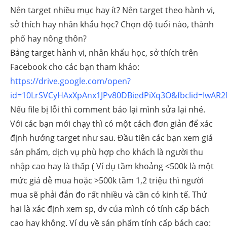
Nên target nhiều mục hay ít? Nên target theo hành vi,
sở thích hay nhân khẩu học? Chọn độ tuổi nào, thành
phố hay nông thôn?
Bảng target hành vi, nhân khẩu học, sở thích trên
Facebook cho các bạn tham khảo:
https://drive.google.com/open?
id=10LrSVCyHAxXpAnx1JPv80DBiedPiXq3O&fbclid=IwAR
Nếu file bị lỗi thì comment báo lại mình sửa lại nhé.
Với các bạn mới chạy thì có một cách đơn giản để xác
định hướng target như sau. Đầu tiên các bạn xem giá
sản phẩm, dịch vụ phù hợp cho khách là người thu
nhập cao hay là thấp ( Ví dụ tầm khoảng <500k là một
mức giá dễ mua hoặc >500k tầm 1,2 triệu thì người
mua sẽ phải đắn đo rất nhiều và cần có kinh tế. Thứ
hai là xác định xem sp, dv của mình có tính cấp bách
cao hay không. Ví dụ về sản phẩm tính cấp bách cao: