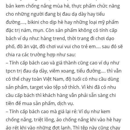
bán kem chống nắng mùa hè, thực phẩm chức năng
cho những người đang bị đau dạ dày hay tiểu
đường…., bikini cho dịp hè hay những loại mỹ phẩm
đặc trị nám, mụn. Còn sản phẩm không có tính cấp
bách ví dụ như: hàng trend, thời trang đi chơi dạo
phố, đồ ăn vặt, đồ chơi vui vui cho trẻ em…. sau đó sẽ
chia ra các trường hợp như sau:
– Tính cấp bách cao và giá thành cũng cao ví dụ như
tpcn trị đau dạ dày, viêm xoang, tiểu đường…. thì vẫn
có thể chạy toàn Việt Nam, độ tuổi có nhu cầu dùng
sản phẩm, target vào tệp sở thích. Vì khi đã có nhu
cầu cấp bách thì khách hàng vẫn phải sẵn sàng chi
tiền để mua sản phẩm, dịch vụ.
– Tính cấp bách cao mà giá lại rẻ: Ví dụ như kem
chống nắng, triệt lông, áo chống nắng khi vào hè hay
áo rét khi vào những đợt lạnh. Thì tệp này cũng chạy