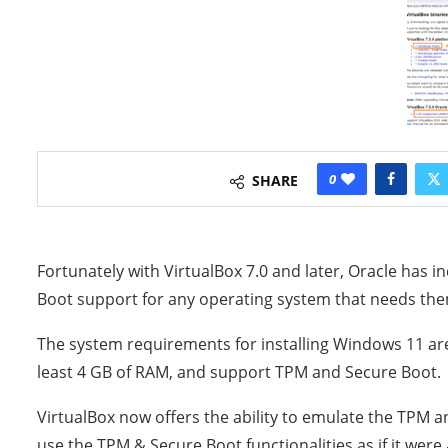
0
SHARE
Fortunately with VirtualBox 7.0 and later, Oracle has 
Boot support for any operating system that needs them
The system requirements for installing Windows 11 are
least 4 GB of RAM, and support TPM and Secure Boot.
VirtualBox now offers the ability to emulate the TPM a
use the TPM & Secure Boot functionalities as if it were