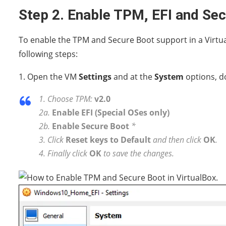
Step 2. Enable TPM, EFI and Sec
To enable the TPM and Secure Boot support in a Virtua
following steps:
1. Open the VM
Settings
and at the
System
options, do
1. Choose TPM:
v2.0
2a.
Enable EFI (Special OSes only)
2b.
Enable Secure Boot
*
3. Click
Reset keys to Default
and then click
OK
.
4. Finally click
OK
to save the changes.