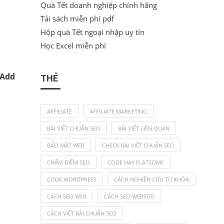
Quà Tết doanh nghiệp chính hãng
Tải sách miễn phí pdf
Hộp quà Tết ngoại nhập uy tín
Học Excel miễn phí
Add
THẺ
AFFILIATE
AFFILIATE MARKETING
BÀI VIẾT CHUẨN SEO
BÀI VIẾT LIÊN QUAN
BẢO MẬT WEB
CHECK BÀI VIẾT CHUẨN SEO
CHẤM ĐIỂM SEO
CODE HAY FLATSOME
CODE WORDPRESS
CÁCH NGHIÊN CỨU TỪ KHÓA
CÁCH SEO WEB
CÁCH SEO WEBSITE
CÁCH VIẾT BÀI CHUẨN SEO