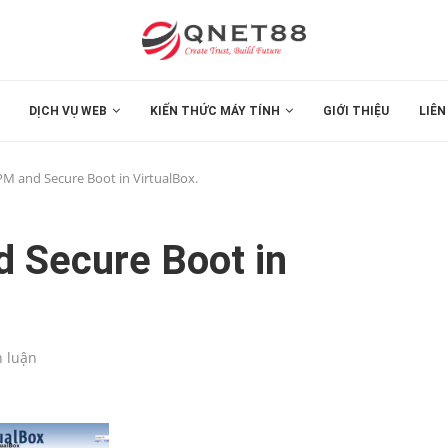
DỊCH VỤ WEB
KIẾN THỨC MÁY TÍNH
GIỚI THIỆU
LIÊN
M and Secure Boot in VirtualBox.
 Secure Boot in
h luận