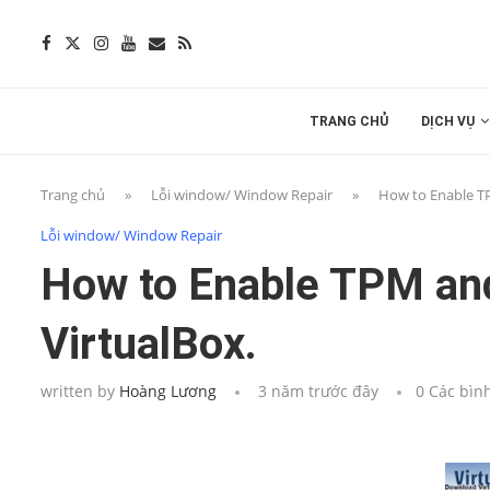
TRANG CHỦ
DỊCH VỤ
Trang chủ
»
Lỗi window/ Window Repair
»
How to Enable TP
Lỗi window/ Window Repair
How to Enable TPM and
VirtualBox.
written by
Hoàng Lương
3 năm trước đây
0 Các bìn