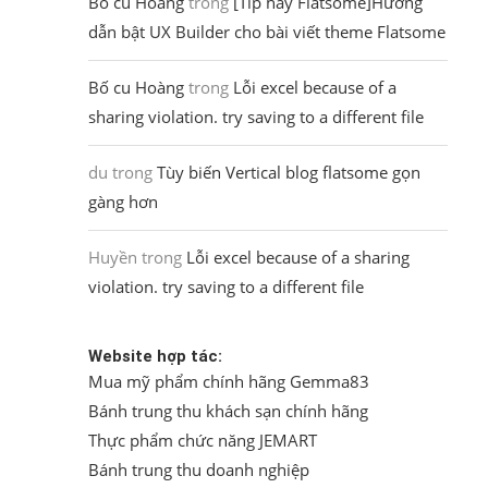
Bố cu Hoàng
trong
[Tip hay Flatsome]Hướng
dẫn bật UX Builder cho bài viết theme Flatsome
Bố cu Hoàng
trong
Lỗi excel because of a
sharing violation. try saving to a different file
du
trong
Tùy biến Vertical blog flatsome gọn
gàng hơn
Huyền
trong
Lỗi excel because of a sharing
violation. try saving to a different file
Website hợp tác:
Mua mỹ phẩm chính hãng Gemma83
Bánh trung thu khách sạn chính hãng
Thực phẩm chức năng JEMART
Bánh trung thu doanh nghiệp