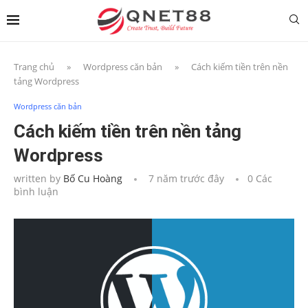
Trang chủ
»
Wordpress căn bản
»
Cách kiếm tiền trên nền
tảng Wordpress
Wordpress căn bản
Cách kiếm tiền trên nền tảng
Wordpress
written by
Bố Cu Hoàng
7 năm trước đây
0 Các
bình luận