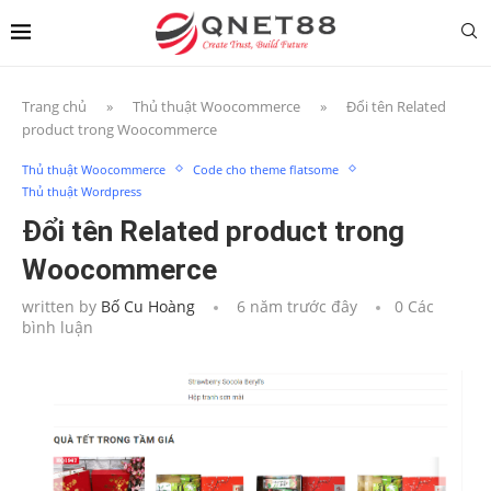
Trang chủ
»
Thủ thuật Woocommerce
»
Đổi tên Related
product trong Woocommerce
Thủ thuật Woocommerce
Code cho theme flatsome
Thủ thuật Wordpress
Đổi tên Related product trong
Woocommerce
written by
Bố Cu Hoàng
6 năm trước đây
0 Các
bình luận