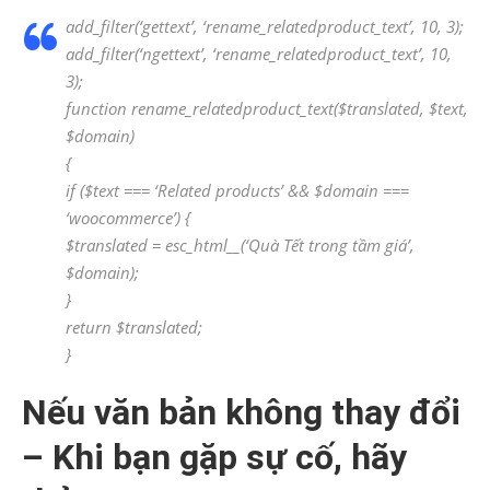
add_filter(‘gettext’, ‘rename_relatedproduct_text’, 10, 3);
add_filter(‘ngettext’, ‘rename_relatedproduct_text’, 10,
3);
function rename_relatedproduct_text($translated, $text,
$domain)
{
if ($text === ‘Related products’ && $domain ===
‘woocommerce’) {
$translated = esc_html__(‘Quà Tết trong tầm giá’,
$domain);
}
return $translated;
}
Nếu văn bản không thay đổi
– Khi bạn gặp sự cố, hãy