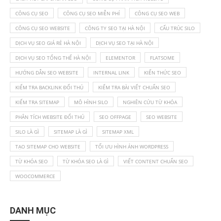
CÔNG CỤ SEO
CÔNG CỤ SEO MIỄN PHÍ
CÔNG CỤ SEO WEB
CÔNG CỤ SEO WEBSITE
CÔNG TY SEO TẠI HÀ NỘI
CẤU TRÚC SILO
DỊCH VỤ SEO GIÁ RẺ HÀ NỘI
DỊCH VỤ SEO TẠI HÀ NỘI
DỊCH VỤ SEO TỔNG THỂ HÀ NỘI
ELEMENTOR
FLATSOME
HƯỚNG DẪN SEO WEBSITE
INTERNAL LINK
KIẾN THỨC SEO
KIỂM TRA BACKLINK ĐỐI THỦ
KIỂM TRA BÀI VIẾT CHUẨN SEO
KIỂM TRA SITEMAP
MÔ HÌNH SILO
NGHIÊN CỨU TỪ KHÓA
PHÂN TÍCH WEBSITE ĐỐI THỦ
SEO OFFPAGE
SEO WEBSITE
SILO LÀ GÌ
SITEMAP LÀ GÌ
SITEMAP XML
TẠO SITEMAP CHO WEBSITE
TỐI ƯU HÌNH ẢNH WORDPRESS
TỪ KHÓA SEO
TỪ KHÓA SEO LÀ GÌ
VIẾT CONTENT CHUẨN SEO
WOOCOMMERCE
DANH MỤC