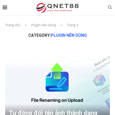
Trang chủ
»
Plugin nên dùng
»
Trang 3
CATEGORY:
PLUGIN NÊN DÙNG
Tự động đổi tên ảnh thành dạng