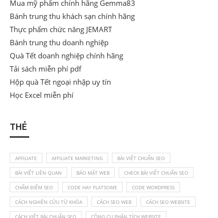
Mua mỹ phẩm chính hãng Gemma83
Bánh trung thu khách sạn chính hãng
Thực phẩm chức năng JEMART
Bánh trung thu doanh nghiệp
Quà Tết doanh nghiệp chính hãng
Tải sách miễn phí pdf
Hộp quà Tết ngoại nhập uy tín
Học Excel miễn phí
THẺ
AFFILIATE
AFFILIATE MARKETING
BÀI VIẾT CHUẨN SEO
BÀI VIẾT LIÊN QUAN
BẢO MẬT WEB
CHECK BÀI VIẾT CHUẨN SEO
CHẤM ĐIỂM SEO
CODE HAY FLATSOME
CODE WORDPRESS
CÁCH NGHIÊN CỨU TỪ KHÓA
CÁCH SEO WEB
CÁCH SEO WEBSITE
CÁCH VIẾT BÀI CHUẨN SEO
CÔNG CỤ PHÂN TÍCH WEBSITE