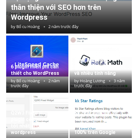
thân thiện với SEO hơn trên
Wordpress
by
Bố cu Hoàng
2 năm trước đây
Rank Math SEO –
6 plugin miễn phí cần
Plugin hỗ trợ SEO mới
thiết cho WordPress
và nhiều tính năng
by
Bố cu Hoàng
2 năm
by
Hoàng Lương
3 năm
trước đây
trước đây
Q2W3 Fixed Widget
Kk Star Ratings và
plugin cố định sidebar
hướng dẫn hiển thị
tốt nhất cho
snippet thành công
wordpress
100% trên Google